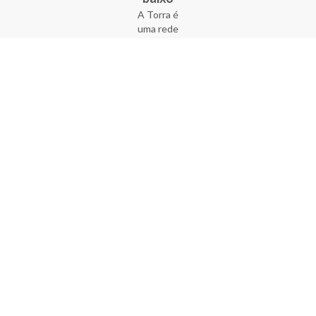
A Torra é
uma rede
varejista
que conta
com 90
lojas em 17
estados
brasileiros,
além da loja
online - site
e aplicativo.
Fundada há
33 anos no
coração do
Brás, a
empresa foi
criada com
o sonho de
transformar
o varejo
popular,
tornando-