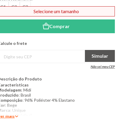
G1
G2
G3
Selecione um tamanho
Comprar
alcule o frete
Simular
Não sei meu CEP
escrição do Produto
aracterísticas
Modelagem
: Midi
roduzido
: Brasil
Composição
: 96% Poliéster 4% Elastano
Cor
: Bege
Marca
: Unique
roduto Original
er mais
ais detalhes
: Saia Midi Plus Size em Malha Texturizada com
ecorte Frontal confeccionada em tecido macio de poliéster