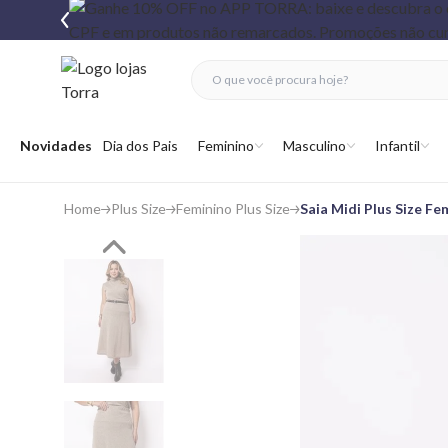
fechar menu
fechar menu
 favoritos
Abrir menu
Novidades
Dia dos Pais
Feminino
Masculino
Infantil
Home
Plus Size
Feminino Plus Size
Saia Midi Plus Size Fe