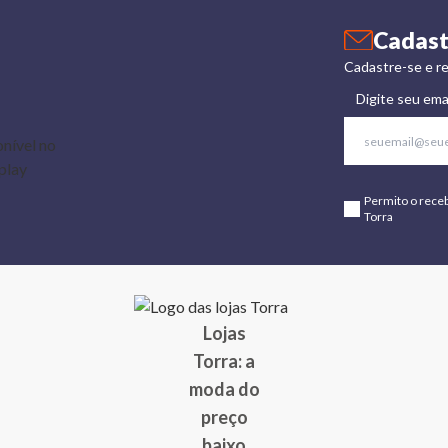
Cadast
Cadastre-se e re
Digite seu ema
Permito o rece
Torra
Lojas
Torra: a
moda do
preço
baixo