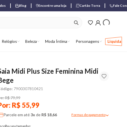
ados
Blog
Encontre uma loja
Cartão Torra
Fale Co
ver produtos favori
Relógios
Beleza
Moda Íntima
Personagens
Liquida
Saia Midi Plus Size Feminina Midi
Bege
ódigo:
7900307810421
e: R$ 79,99
Por: R$ 55,99
Parcele em até
3x
de
R$ 18,66
Formas de pagamento
Modal de formas de pagame
scolha seu tamanho: