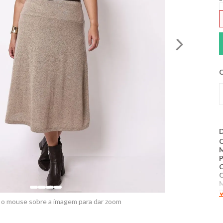
C
D
C
P
P
V
 o mouse sobre a imagem para dar zoom
M
R