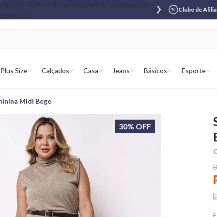
Clube de Afili
Plus Size
Calçados
Casa
Jeans
Básicos
Esporte
minina Midi Bege
30% OFF
C
D
E