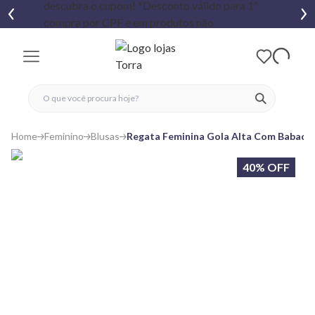
fechar menu
fechar menu
 favoritos
ver produtos
Home
Feminino
Blusas
Regata Feminina Gola Alta Com Babado
40% OFF