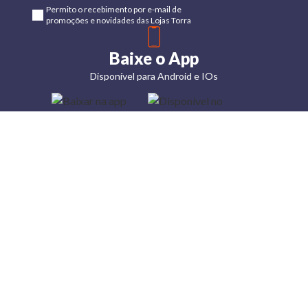
Permito o recebimento por e-mail de
promoções e novidades das Lojas Torra
Baixe o App
Disponível para Android e IOs
Lojas
Torra: a
moda do
preço
baixo
A Torra é
uma rede