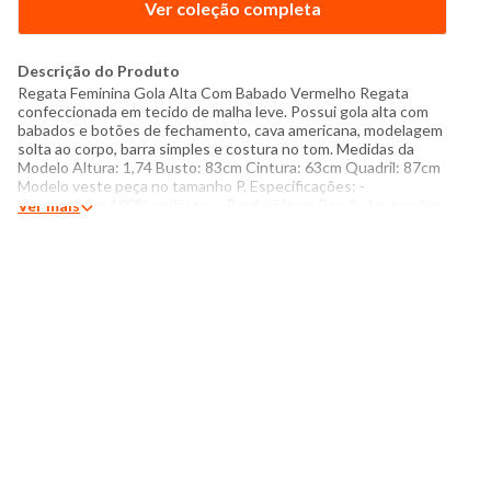
Ver coleção completa
Descrição do Produto
Regata Feminina Gola Alta Com Babado Vermelho Regata
confeccionada em tecido de malha leve. Possui gola alta com
babados e botões de fechamento, cava americana, modelagem
solta ao corpo, barra simples e costura no tom. Medidas da
Modelo Altura: 1,74 Busto: 83cm Cintura: 63cm Quadril: 87cm
Modelo veste peça no tamanho P. Especificações: -
Composição: 100% poliéster - Produzido no Brasil - Instruções
Ver mais
de lavagem: Lavar somete a mão Não usar alvejante a base de
cloro Proibido usar secadora Secar pendurada sem torcer Não
passar Não lavar a seco O tom das cores dos produtos nas
fotos podem sofrer variações em decorrência do flash.