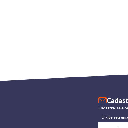
Cadast
Cadastre-se e re
Digite seu ema