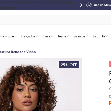
Clube de Afili
Plus Size
Calçados
Casa
Jeans
Básicos
Esporte
ostura Rendada Vinho
25% OFF
C
D