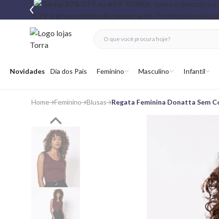
fechar menu
fechar menu
 favoritos
Abrir menu
Novidades
Dia dos Pais
Feminino
Masculino
Infantil
Home
Feminino
Blusas
Regata Feminina Donatta Sem C