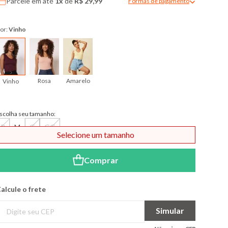
Parcele em até
1x
de
R$ 29,99
Formas de pagamento
Modal de formas de pagame
or:
Vinho
Rosa
Amarelo
Vinho
scolha seu tamanho:
P
M
G
GG
Selecione um tamanho
Comprar
alcule o frete
Simular