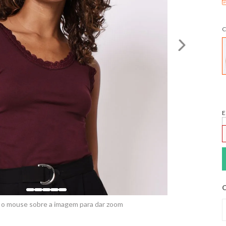
C
E
C
 o mouse sobre a imagem para dar zoom