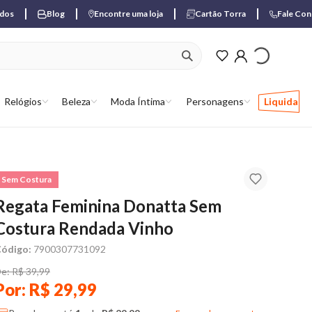
ados
Blog
Encontre uma loja
Cartão Torra
Fale Co
ver produtos favori
Relógios
Beleza
Moda Íntima
Personagens
Liquida
Sem Costura
Regata Feminina Donatta Sem
Costura Rendada Vinho
ódigo:
7900307731092
e: R$ 39,99
Por: R$ 29,99