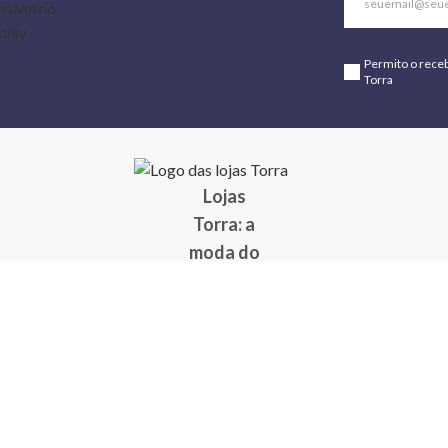
Permito o rece
Torra
Lojas
Torra: a
moda do
preço
baixo
A Torra é
uma rede
varejista
que conta
com 90
lojas em 17