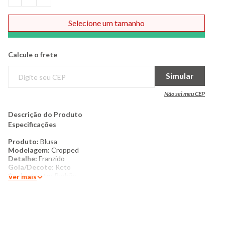
Selecione um tamanho
Comprar
Calcule o frete
Simular
Não sei meu CEP
Descrição do Produto
Especificações
​Produto:
Blusa
​Modelagem:
Cropped
​Detalhe:
Franzido
​Gola/Decote:
Reto
​Acabamento:
Padrão
Ver mais
Manga:
Sem cavas
​Costura:
Padrão
​Categoria:
Feminino
​Tamanho:
P ao G
Tecido:
Linho