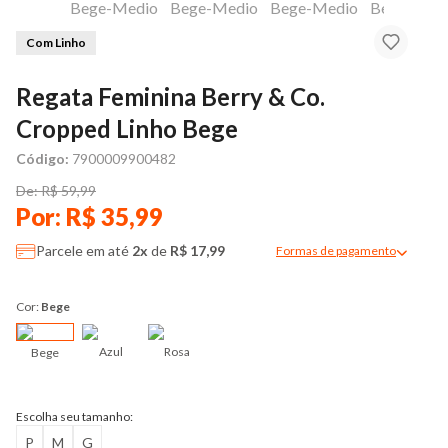
Com Linho
Regata Feminina Berry & Co.
Cropped Linho Bege
Código:
7900009900482
De: R$ 59,99
Por: R$ 35,99
Parcele em até
2x
de
R$ 17,99
Formas de pagamento
Modal de formas de pag
Cor:
Bege
Azul
Rosa
Bege
Escolha seu tamanho:
P
M
G