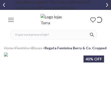
fechar menu
fechar menu
 favoritos
ver produtos
Home
Feminino
Blusas
Regata Feminina Berry & Co. Cropped L
40% OFF