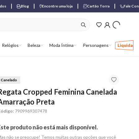
ados
Blog
Encontre uma loja
Cartão Torra
Fale Co
ver produtos favori
Relógios
Beleza
Moda Íntima
Personagens
Liquida
Canelado
Regata Cropped Feminina Canelada
Amarração Preta
ódigo:
7909969307478
Este produto não está mais disponível.
as não se preocupe! Temos muitas outras opções que você