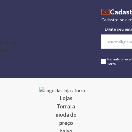
Cadast
Cadastre-se e re
Digite seu ema
Permito o rece
Torra
Lojas
Torra: a
moda do
preço
baixo