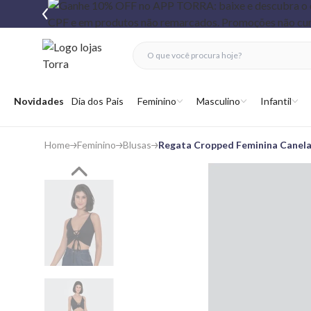
fechar menu
fechar menu
 favoritos
Abrir menu
Novidades
Dia dos Pais
Feminino
Masculino
Infantil
Home
Feminino
Blusas
Regata Cropped Feminina Canel