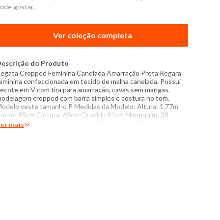
ode gostar.
Ver coleção completa
escrição do Produto
egata Cropped Feminina Canelada Amarração Preta Regara
eminina confeccionada em tecido de malha canelada. Possui
ecote em V com tira para amarração, cavas sem mangas,
odelagem cropped com barra simples e costura no tom.
odelo veste tamanho P Medidas da Modelo: Altura: 1,77m
usto: 85cm Cintura: 63cm Quadril: 91cm Manequim: 38
specificações: - Composição: 96% poliéster, 4% elastano -
er mais
roduzido no Brasil - Instruções de lavagem: Lavar com
emperatura máxima de 40°C Não usar alvejante a base de
loro Secar com temperatura baixa (60°C) Passar com
emperatura máxima de 150°C Não lavar a seco O tom das
ores dos produtos nas fotos podem sofrer variações em
ecorrência do flash.