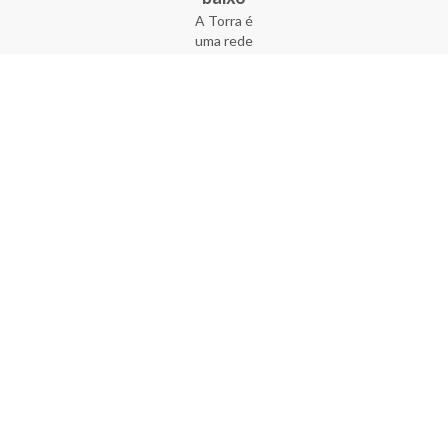
A Torra é
uma rede
varejista
que conta
com 90
lojas em 17
estados
brasileiros,
além da loja
online - site
e aplicativo.
Fundada há
33 anos no
coração do
Brás, a
empresa foi
criada com
o sonho de
transformar
o varejo
popular,
tornando-