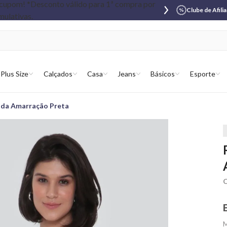
Clube de Afili
Plus Size
Calçados
Casa
Jeans
Básicos
Esporte
ada Amarração Preta
C
M