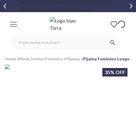
fechar menu
fechar menu
 favoritos
ver produtos
Home
Moda Íntima
Feminino
Pijamas
Pijama Feminino Longo co
35% OFF