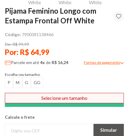
Pijama Feminino Longo com
Estampa Frontal Off White
Código:
7900381138466
De: R$ 99,99
Por: R$ 64,99
Parcele em até
4x
de
R$ 16,24
Formas de pagamento
Modal de formas de pag
Escolha seu tamanho:
P
M
G
GG
Selecione um tamanho
Comprar
Calcule o frete
Simular