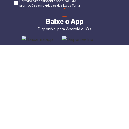
Permito o recebimento por e-mail de
promoções e novidades das Lojas Torra
Baixe o App
Disponível para Android e IOs
Lojas
Torra: a
moda do
preço
baixo
A Torra é
uma rede