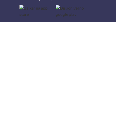
Lojas
Torra: a
moda do
preço
baixo
A Torra é
uma rede
varejista
que conta
com 90
lojas em 17
estados