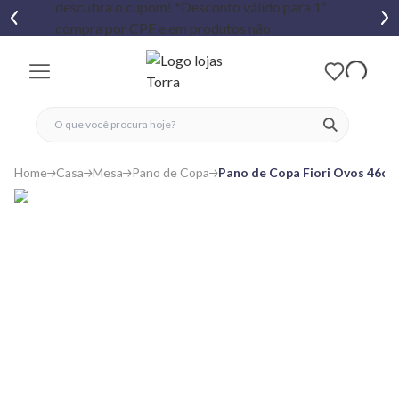
fechar menu
fechar menu
 favoritos
ver produtos
Home
Casa
Mesa
Pano de Copa
Pano de Copa Fiori Ovos 46c