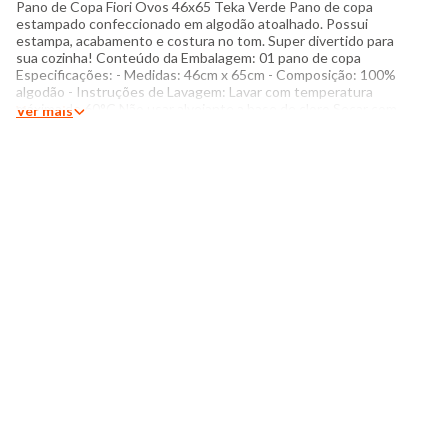
Pano de Copa Fiori Ovos 46x65 Teka Verde Pano de copa
estampado confeccionado em algodão atoalhado. Possui
estampa, acabamento e costura no tom. Super divertido para
sua cozinha! Conteúdo da Embalagem: 01 pano de copa
Especificações: - Medidas: 46cm x 65cm - Composição: 100%
algodão - Instruções de Lavagem: Lavar com temperatura
máxima de 60°C Não usar alvejante a base de cloro Secar com
Ver mais
temperatura baixa (40°C) Passar com temperatura máxima de
110°C Não lavar a seco O tom das cores dos produtos nas
fotos podem sofrer variações em decorrência do flash.