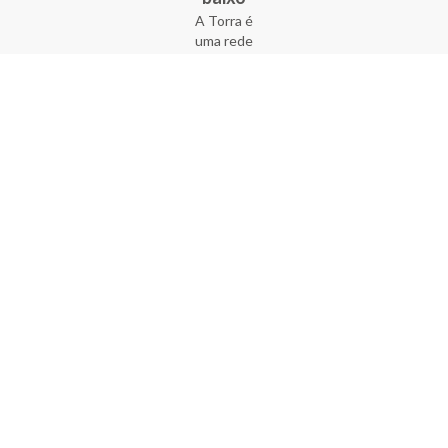
A Torra é
uma rede
varejista
que conta
com 90
lojas em 17
estados
brasileiros,
além da loja
online - site
e aplicativo.
Fundada há
33 anos no
coração do
Brás, a
empresa foi
criada com
o sonho de
transformar
o varejo
popular,
tornando-