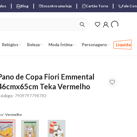
ados
Blog
Encontre uma loja
Cartão Torra
Fale Co
ver produtos favori
Relógios
Beleza
Moda Íntima
Personagens
Liquida
Pano de Copa Fiori Emmental
46cmx65cm Teka Vermelho
ódigo:
7909797798783
or:
Vermelho