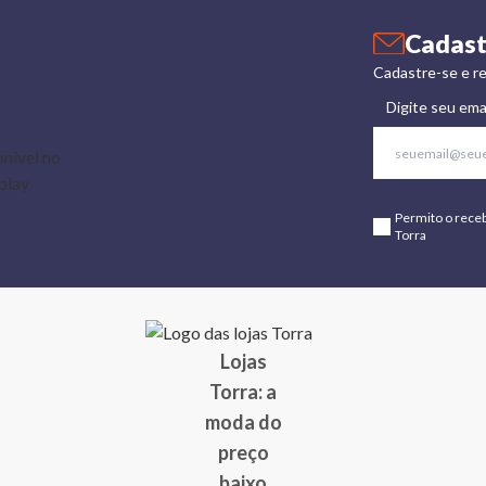
Cadast
Cadastre-se e re
Digite seu ema
Permito o rece
Torra
Lojas
Torra: a
moda do
preço
baixo