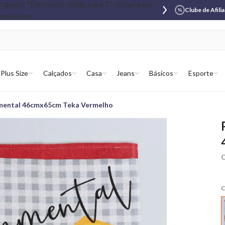
Clube de Afili
Plus Size
Calçados
Casa
Jeans
Básicos
Esporte
mmental 46cmx65cm Teka Vermelho
C
C