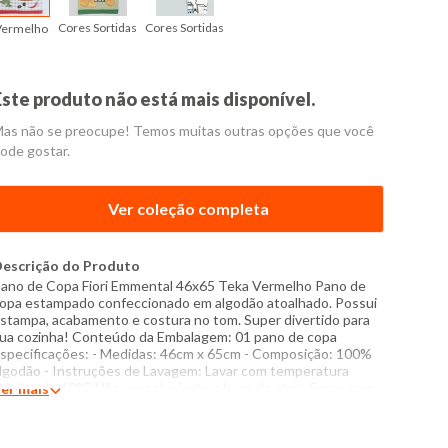
Cores Sortidas
Cores Sortidas
Vermelho
Este produto não está mais disponível.
as não se preocupe! Temos muitas outras opções que você
ode gostar.
Ver coleção completa
escrição do Produto
ano de Copa Fiori Emmental 46x65 Teka Vermelho Pano de
opa estampado confeccionado em algodão atoalhado. Possui
stampa, acabamento e costura no tom. Super divertido para
ua cozinha! Conteúdo da Embalagem: 01 pano de copa
specificações: - Medidas: 46cm x 65cm - Composição: 100%
lgodão - Instruções de Lavagem: Lavar com temperatura
áxima de 60°C Não usar alvejante a base de cloro Secar com
er mais
emperatura baixa (40°C) Passar com temperatura máxima de
10°C Não lavar a seco O tom das cores dos produtos nas
otos podem sofrer variações em decorrência do flash.