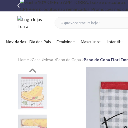
fechar menu
fechar menu
 favoritos
Abrir menu
Novidades
Dia dos Pais
Feminino
Masculino
Infantil
Home
Casa
Mesa
Pano de Copa
Pano de Copa Fiori E