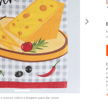
M
p
D
P
c
e
s
E
a
m
V
t
 o mouse sobre a imagem para dar zoom
1
f