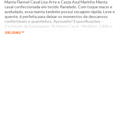
Manta Flannel Casal Lisa Arte e Cazza Azul Marinho Manta
casal confeccionada em tecido flanelado. Com toque macio e
aveludado, essa manta também possui secagem rápida. Leve e
quente, é perfeita para deixar os momentos de descansos
confortáveis e quentinhos. Aproveite! Especificações: -
Conteúdo da Embalagem: 01 Manta Casal - Medidas: 1,80m x
2,20m - Composição: 100% poliéster - Produzido no Brasil -
Ver mais
Instruções de lavagem: Lavar somente a mão Não usar
alvejante a base de cloro Proibido usar secadora Secar
pendurada sem torcer Não passar Não lavar a seco O tom das
cores dos produtos nas fotos podem sofrer variações em
decorrência do flash.