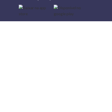
Lojas
Torra: a
moda do
preço
baixo
A Torra é
uma rede
varejista
que conta
com 90
lojas em 17
estados