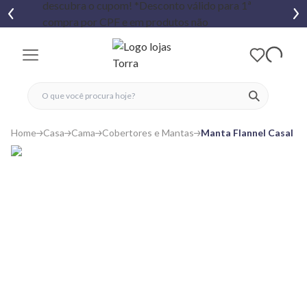
fechar menu
fechar menu
 favoritos
ver produtos
Home
Casa
Cama
Cobertores e Mantas
Manta Flannel Casal Li