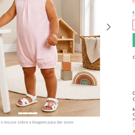
E
C
D
C
​
 o mouse sobre a imagem para dar zoom
V
P