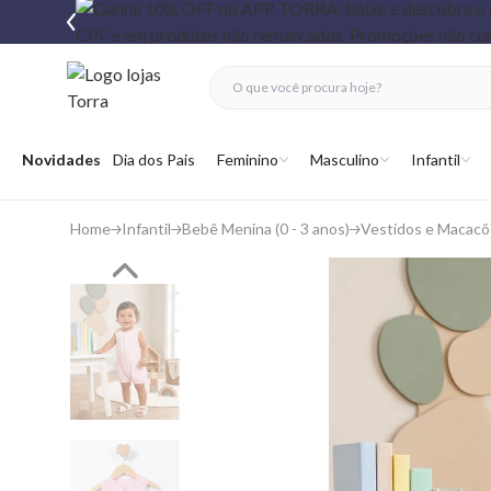
fechar menu
fechar menu
 favoritos
Abrir menu
Novidades
Dia dos Pais
Feminino
Masculino
Infantil
Home
Infantil
Bebê Menina (0 - 3 anos)
Vestidos e Macacõ