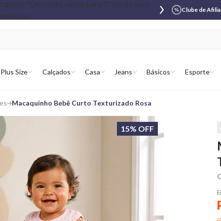
Clube de Afili
Plus Size
Calçados
Casa
Jeans
Básicos
Esporte
es
Macaquinho Bebê Curto Texturizado Rosa
15% OFF
C
D