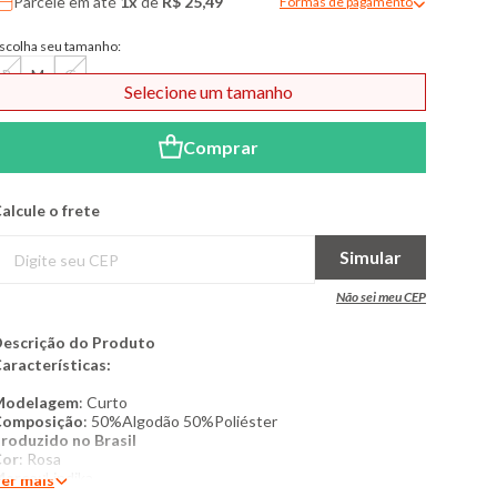
Parcele em até
1x
de
R$ 25,49
Formas de pagamento
Modal de formas de pagame
scolha seu tamanho:
P
M
G
Selecione um tamanho
Comprar
alcule o frete
Simular
Não sei meu CEP
escrição do Produto
aracterísticas:
Modelagem
: Curto
Composição
: 50%Algodão 50%Poliéster
Produzido no Brasil
Cor
: Rosa
Marca
: Lindika
er mais
roduto original