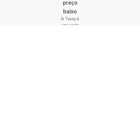
preço
baixo
A Torra é
uma rede
varejista
que conta
com 90
lojas em 17
estados
brasileiros,
além da loja
online - site
e aplicativo.
Fundada há
33 anos no
coração do
Brás, a
empresa foi
criada com
o sonho de
transformar
o varejo