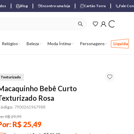
ados
Blog
Encontre uma loja
Cartão Torra
Fale Co
ver produtos favori
Relógios
Beleza
Moda Íntima
Personagens
Liquida
Texturizado
Macaquinho Bebê Curto
Texturizado Rosa
ódigo:
7900261967988
e: R$ 29,99
Por: R$ 25,49