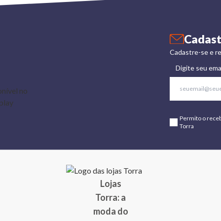
Cadast
Cadastre-se e re
Digite seu ema
Permito o rece
Torra
Lojas
Torra: a
moda do