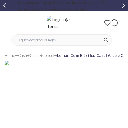
fechar menu
fechar menu
 favoritos
ver produtos
Home
Casa
Cama
Lençol
Lençol Com Elástico Casal Arte e Ca