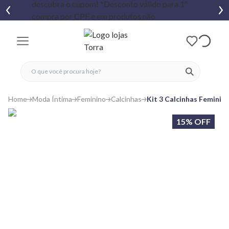
fechar menu
fechar menu
 favoritos
ver produtos
Home
Moda Íntima
Feminino
Calcinhas
Kit 3 Calcinhas Feminin
15% OFF