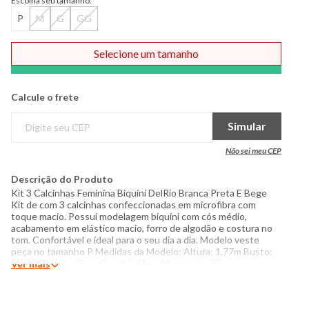
Escolha seu tamanho:
P
M
G
GG
Selecione um tamanho
Comprar
Calcule o frete
Simular
Não sei meu CEP
Descrição do Produto
Kit 3 Calcinhas Feminina Biquíni DelRio Branca Preta E Bege
Kit de com 3 calcinhas confeccionadas em microfibra com
toque macio. Possui modelagem biquíni com cós médio,
acabamento em elástico macio, forro de algodão e costura no
tom. Confortável e ideal para o seu dia a dia. Modelo veste
peça no tamanho P Medidas da Modelo: Altura: 1,77m Busto:
85cm Cintura: 63cm Quadril: 91cm Manequim: 38
Ver mais
Especificações: - Composição: 92% poliamida, 8% elastano -
Forro 100% algodão - Produzido no Brasil - Instruções de
lavagem: Lavar somente a mão Não usar alvejante a base de