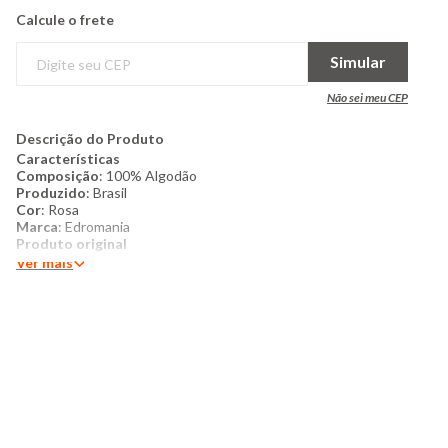
Calcule o frete
Simular
Não sei meu CEP
Descrição do Produto
Características
Composição
: 100% Algodão
Produzido
: Brasil
Cor
: Rosa
Marca
: Edromania
Produto original
Ver mais
Conteúdo da embalagem
: 01 Lençol de solteiro com elástico
88cm x 1,88cm x 30cm e 1 Fronha 50cm x 70cm.
Mais detalhes
: Encante o quarto com o delicado Jogo de
Cama Solteiro Slim Unicórnio Rosa, perfeito para quem ama um
toque lúdico e cheio de personalidade. O conjunto é composto
por 2 peças que combinam conforto e uma estampa divertida.
A fronha estampada traz elementos mágicos como unicórnio,
estrelas, cristais, pirulitos e detalhes coloridos em tons de
rosa, azul e lilás, criando um visual alegre e encantador. O lençol
liso em tom rosa complementa perfeitamente a estampa,