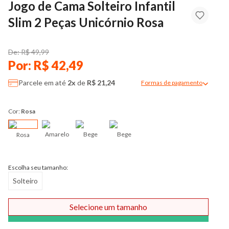
Jogo de Cama Solteiro Infantil
Slim 2 Peças Unicórnio Rosa
De: R$ 49,99
Por: R$ 42,49
Parcele em até
2x
de
R$ 21,24
Formas de pagamento
Modal de formas de pag
Cor:
Rosa
Amarelo
Bege
Bege
Rosa
Escolha seu tamanho:
Solteiro
Selecione um tamanho
Comprar