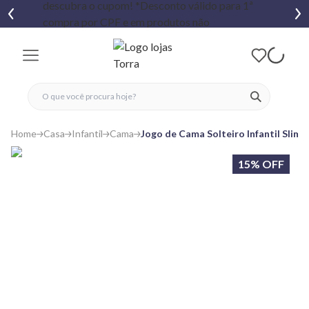
fechar menu
fechar menu
 favoritos
ver produtos
Home
Casa
Infantil
Cama
Jogo de Cama Solteiro Infantil Slim 
15% OFF