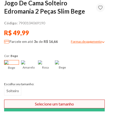
Jogo De Cama Solteiro
Edromania 2 Peças Slim Bege
Código:
7900104069190
R$ 49,99
Parcele em até
3x
de
R$ 16,66
Formas de pagamento
Modal de formas de pag
Cor:
Bege
Amarelo
Rosa
Bege
Bege
Escolha seu tamanho:
Solteiro
Selecione um tamanho
Comprar