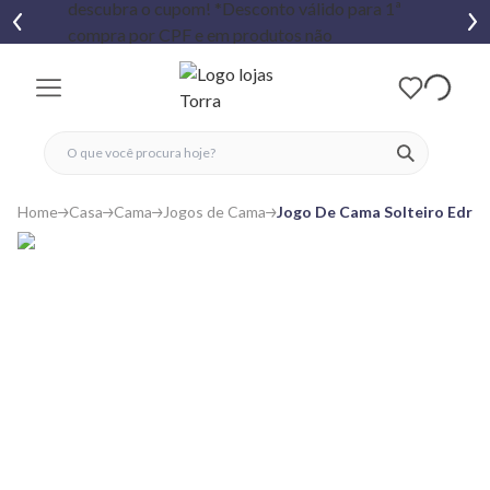
fechar menu
fechar menu
 favoritos
ver produtos
Home
Casa
Cama
Jogos de Cama
Jogo De Cama Solteiro Edrom