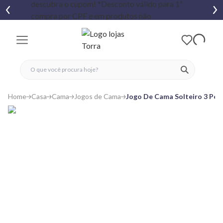
fechar menu
fechar menu
 favoritos
ver produtos
Home
Casa
Cama
Jogos de Cama
Jogo De Cama Solteiro 3 Peça