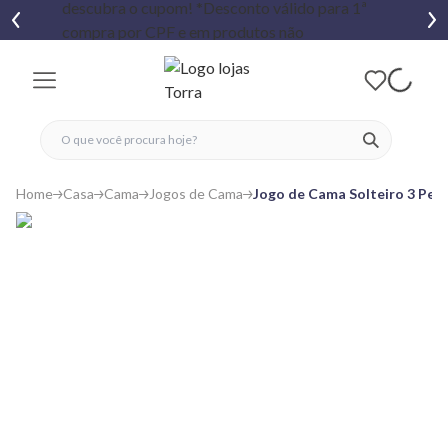
fechar menu
fechar menu
 favoritos
ver produtos
Home
Casa
Cama
Jogos de Cama
Jogo de Cama Solteiro 3 Peça