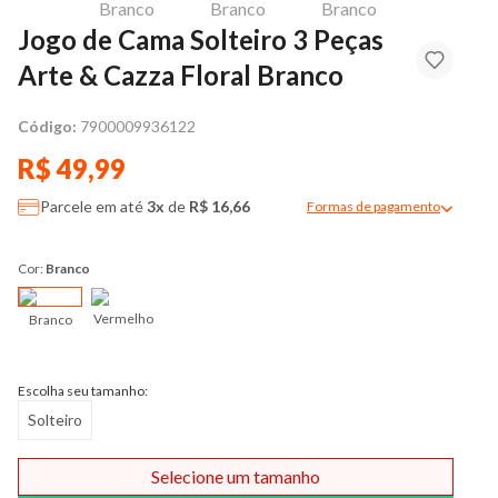
Jogo de Cama Solteiro 3 Peças
Arte & Cazza Floral Branco
Código:
7900009936122
R$ 49,99
Parcele em até
3x
de
R$ 16,66
Formas de pagamento
Modal de formas de pag
Cor:
Branco
Vermelho
Branco
Escolha seu tamanho:
Solteiro
Selecione um tamanho
Comprar