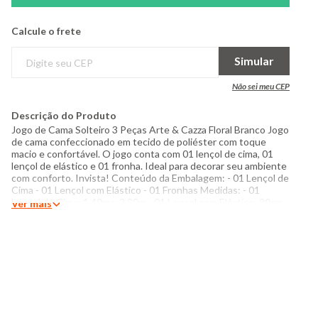
Calcule o frete
Simular
Não sei meu CEP
Descrição do Produto
Jogo de Cama Solteiro 3 Peças Arte & Cazza Floral Branco Jogo
de cama confeccionado em tecido de poliéster com toque
macio e confortável. O jogo conta com 01 lençol de cima, 01
lençol de elástico e 01 fronha. Ideal para decorar seu ambiente
com conforto. Invista! Conteúdo da Embalagem: - 01 Lençol de
Cima - 01 Lençol com Elástico - 01 Fronhas Medidas: - 01
Lençol de Cima: 1,40m x 2,20m - 01 Lençol com Elástico: 90cm
Ver mais
x 1,90m para colchão com até 21cm de altura - 01 Fronha: 50cm
x 70cm Especificações: - Composição: 100% poliéster -
Produzido no Brasil - Instruções de lavagem: Lavar somente a
mão Não usar alvejante a base de cloro Proibido usar secadora
Não passar Não lavar a seco O tom das cores dos produtos nas
fotos podem sofrer variações em decorrência do flash.