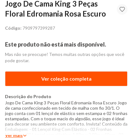
Jogo De Cama King 3 Peças
Floral Edromania Rosa Escuro
Código:
7909797399287
Este produto não está mais disponível.
Mas não se preocupe! Temos muitas outras opções que você
pode gostar.
Ver coleção completa
Descrição do Produto
Jogo De Cama King 3 Peças Floral Edromania Rosa Escuro Jogo
de cama confeccionado em tecido de malha com fio 30/1. O
jogo conta com 01 lençol de elástico sem estampa e 02 fronhas
estampadas. Com o toque macio do algodão, esse jogo é ideal
para decorar seu ambiente com conforto. Invista! Conteúdo da
Embalagem: - 01 Lençol King Com Elástico - 02 Fronhas
Medidas: - 01 Lençol com elástico: 1,93m x 2,03m x 40cm - 02
Ver mais
Fronhas: 50cm x 70cm Especificações: - Composição: 100%