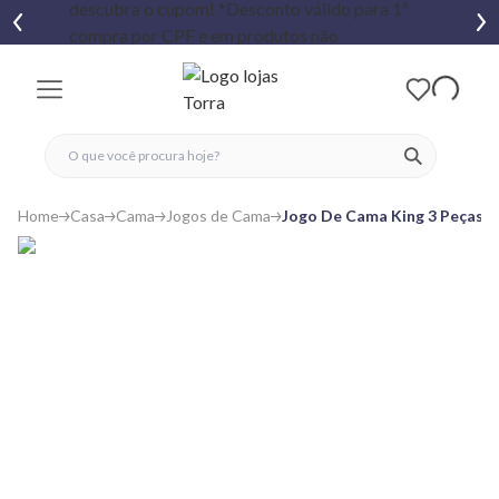
fechar menu
fechar menu
 favoritos
ver produtos
Home
Casa
Cama
Jogos de Cama
Jogo De Cama King 3 Peças F