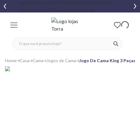
fechar menu
fechar menu
 favoritos
ver produtos
Home
Casa
Cama
Jogos de Cama
Jogo De Cama King 3 Peças É