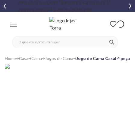
fechar menu
fechar menu
 favoritos
ver produtos
Home
Casa
Cama
Jogos de Cama
Jogo de Cama Casal 4 peças 