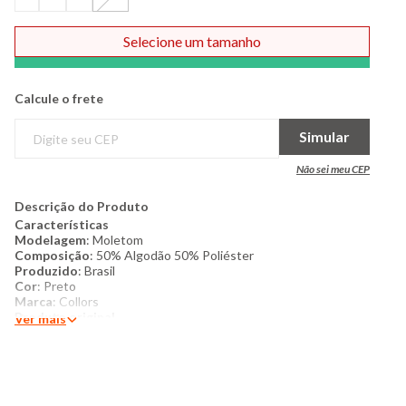
Selecione um tamanho
Comprar
Calcule o frete
Simular
Não sei meu CEP
Descrição do Produto
Características
Modelagem
: Moletom
Composição
: 50% Algodão 50% Poliéster
Produzido
: Brasil
Cor
: Preto
Marca
: Collors
Produto original
Ver mais
Mais
detalhes
: Jaqueta moletom feminina com capuz,
confeccionada em algodão com poliéster, oferecendo toque
macio, conforto térmico e boa durabilidade. Possui mangas
longas, capuz com cordão de ajuste e fechamento frontal