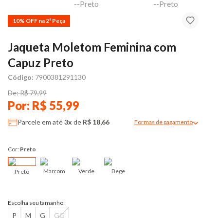
10% OFF na 2ª Peça
Jaqueta Moletom Feminina com
Capuz Preto
Código:
7900381291130
De: R$ 79,99
Por: R$ 55,99
Parcele em até
3x
de
R$ 18,66
Formas de pagamento
Modal de formas de pag
Cor:
Preto
Marrom
Verde
Bege
Preto
Escolha seu tamanho:
P
M
G
GG