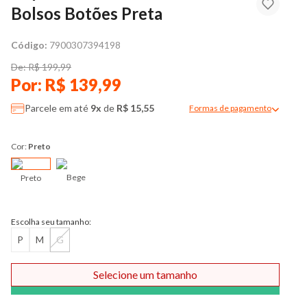
Bolsos Botões Preta
Código:
7900307394198
De: R$ 199,99
Por: R$ 139,99
Parcele em até
9x
de
R$ 15,55
Formas de pagamento
Modal de formas de pag
Cor:
Preto
Bege
Preto
Escolha seu tamanho:
P
M
G
Selecione um tamanho
Comprar