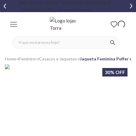
fechar menu
fechar menu
 favoritos
ver produtos
Home
Feminino
Casacos e Jaquetas
Jaqueta Feminina Puffer co
30% OFF