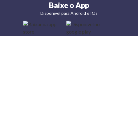
Baixe o App
Disponível para Android e IOs
Lojas
Torra: a
moda do
preço
baixo
A Torra é
uma rede
varejista
que conta
com 90