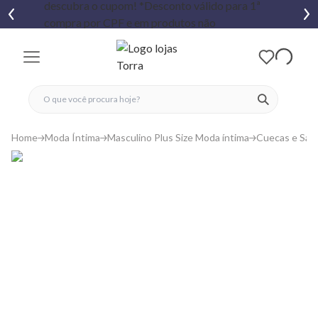
fechar menu
fechar menu
 favoritos
ver produtos
Home
Moda Íntima
Masculino Plus Size Moda íntima
Cuecas e Sam