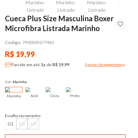
Cueca Plus Size Masculina Boxer
Microfibra Listrada Marinho
Código:
7900009677483
R$ 19,99
Parcele em até
1x
de
R$ 19,99
Formas de pagamento
Modal de formas de pag
Cor:
Marinho
Azul
Cinza
Preto
Marinho
Escolha seu tamanho:
G1
G2
G3