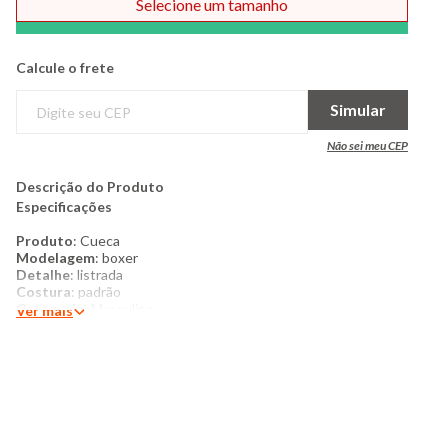
Selecione um tamanho
Comprar
Calcule o frete
Simular
Não sei meu CEP
Descrição do Produto
Especificações
Produto
: Cueca
Modelagem
: boxer
Detalhe
: listrada
Costura
: padrão
Cate​goria:
Masculina
Ver mais
Tamanho
: G1 ao G3
Tecido
: Microfibra
Composição
: 91% Poliéster, 09% elastano
Produzido no Brasil
Cor
: marinho
Marca
: torra
Mais detalhes: