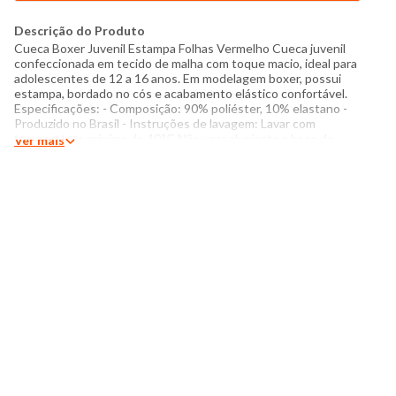
Descrição do Produto
Cueca Boxer Juvenil Estampa Folhas Vermelho Cueca juvenil
confeccionada em tecido de malha com toque macio, ideal para
adolescentes de 12 a 16 anos. Em modelagem boxer, possui
estampa, bordado no cós e acabamento elástico confortável.
Especificações: - Composição: 90% poliéster, 10% elastano -
Produzido no Brasil - Instruções de lavagem: Lavar com
temperatura máxima de 40°C Não usar alvejante a base de
Ver mais
cloro Proibido usar secadora Passar com temperatura máxima
de 110°C Não lavar a seco O tom das cores dos produtos nas
fotos podem sofrer variações em decorrência do flash.