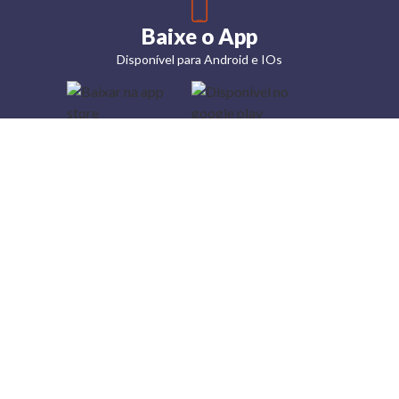
Baixe o App
Disponível para Android e IOs
Lojas
Torra: a
moda do
preço
baixo
A Torra é
uma rede
varejista
que conta