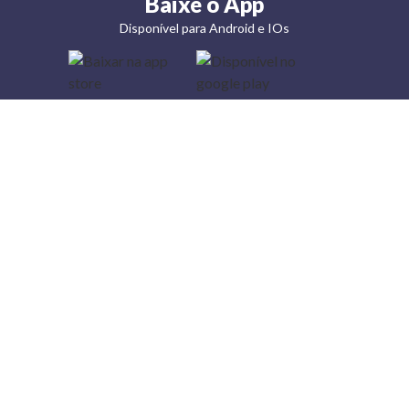
Baixe o App
Disponível para Android e IOs
Lojas
Torra: a
moda do
preço
baixo
A Torra é
uma rede
varejista
que conta
com 90
lojas em 17