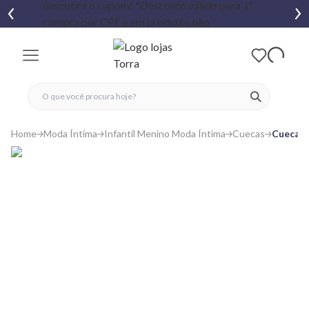
fechar menu
fechar menu
 favoritos
ver produtos
Home
Moda Íntima
Infantil Menino Moda Íntima
Cuecas
Cueca B