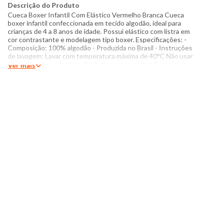
Descrição do Produto
Cueca Boxer Infantil Com Elástico Vermelho Branca Cueca
boxer infantil confeccionada em tecido algodão, ideal para
crianças de 4 a 8 anos de idade. Possui elástico com listra em
cor contrastante e modelagem tipo boxer. Especificações: -
Composição: 100% algodão - Produzida no Brasil - Instruções
de lavagem: Lavar com temperatura máxima de 40°C Não usar
alvejante a base de cloro Proibido usar secadora Passar com
Ver mais
temperatura máxima de 150°C Não lavar a seco O tom das
cores dos produtos nas fotos podem sofrer variações em
decorrência do flash.