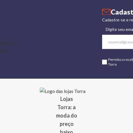
Cadast
Cadastre-se e re
Digite seu ema
Permito o rece
Torra
Lojas
Torra: a
moda do
preço
baixo