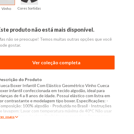
Cores Sortidas
Vinho
Este produto não está mais disponível.
as não se preocupe! Temos muitas outras opções que você
ode gostar.
Ver coleção completa
escrição do Produto
ueca Boxer Infantil Com Elástico Geométrico Vinho Cueca
oxer infantil confeccionada em tecido algodão, ideal para
rianças de 4 a 8 anos de idade. Possui elástico com listra em
or contrastante e modelagem tipo boxer. Especificações: -
omposição: 100% algodão - Produzida no Brasil - Instruções
e lavagem: Lavar com temperatura máxima de 40°C Não usar
lvejante a base de cloro Proibido usar secadora Passar com
er mais
emperatura máxima de 150°C Não lavar a seco O tom das
ores dos produtos nas fotos podem sofrer variações em
ecorrência do flash.