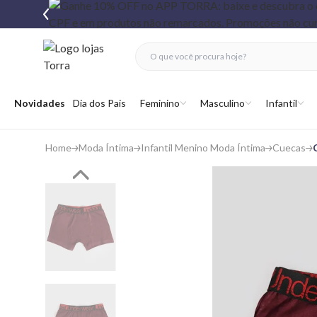
fechar menu
fechar menu
 favoritos
Abrir menu
Novidades
Dia dos Pais
Feminino
Masculino
Infantil
Home
Moda Íntima
Infantil Menino Moda Íntima
Cuecas