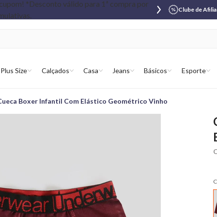
Clube de Afili
Plus Size
Calçados
Casa
Jeans
Básicos
Esporte
Cueca Boxer Infantil Com Elástico Geométrico Vinho
C
C