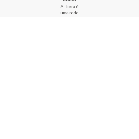
A Torra é
uma rede
varejista
que conta
com 90
lojas em 17
estados
brasileiros,
além da loja
online - site
e aplicativo.
Fundada há
33 anos no
coração do
Brás, a
empresa foi
criada com
o sonho de
transformar
o varejo
popular,
tornando-