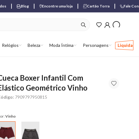
ados
Blog
Encontre uma loja
Cartão Torra
Fale Co
ver produtos favori
Relógios
Beleza
Moda Íntima
Personagens
Liquida
Cueca Boxer Infantil Com
Elástico Geométrico Vinho
ódigo:
7909797950815
or:
Vinho