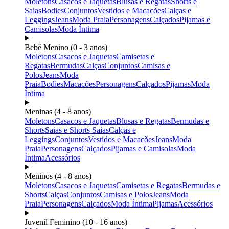
Moletons
Casacos e Jaquetas
Blusas e Regatas
Shorts e
Saias
Bodies
Conjuntos
Vestidos e Macacões
Calças e
Leggings
Jeans
Moda Praia
Personagens
Calçados
Pijamas e
Camisolas
Moda Íntima
Bebê Menino (0 - 3 anos)
Moletons
Casacos e Jaquetas
Camisetas e
Regatas
Bermudas
Calças
Conjuntos
Camisas e
Polos
Jeans
Moda
Praia
Bodies
Macacões
Personagens
Calçados
Pijamas
Moda
Íntima
Meninas (4 - 8 anos)
Moletons
Casacos e Jaquetas
Blusas e Regatas
Bermudas e
Shorts
Saias e Shorts Saias
Calças e
Leggings
Conjuntos
Vestidos e Macacões
Jeans
Moda
Praia
Personagens
Calçados
Pijamas e Camisolas
Moda
Íntima
Acessórios
Meninos (4 - 8 anos)
Moletons
Casacos e Jaquetas
Camisetas e Regatas
Bermudas e
Shorts
Calças
Conjuntos
Camisas e Polos
Jeans
Moda
Praia
Personagens
Calçados
Moda Íntima
Pijamas
Acessórios
Juvenil Feminino (10 - 16 anos)