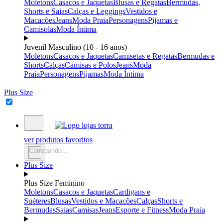
Moletons
Casacos e Jaquetas
Blusas e Regatas
Bermudas,
Shorts e Saias
Calças e Leggings
Vestidos e
Macacões
Jeans
Moda Praia
Personagens
Pijamas e
Camisolas
Moda Íntima
Juvenil Masculino (10 - 16 anos)
Moletons
Casacos e Jaquetas
Camisetas e Regatas
Bermudas e
Shorts
Calças
Camisas e Polos
Jeans
Moda
Praia
Personagens
Pijamas
Moda Íntima
Plus Size
ver produtos favoritos
Carregando...
Plus Size
Plus Size Feminino
Moletons
Casacos e Jaquetas
Cardigans e
Suéteres
Blusas
Vestidos e Macacões
Calças
Shorts e
Bermudas
Saias
Camisas
Jeans
Esporte e Fitness
Moda Praia