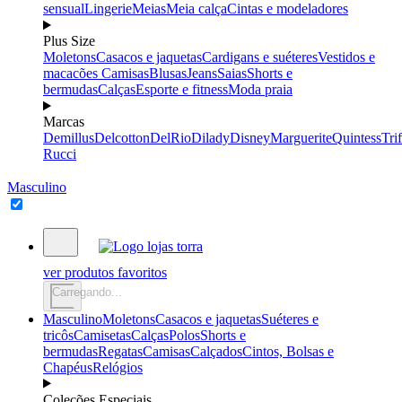
sensual
Lingerie
Meias
Meia calça
Cintas e modeladores
Plus Size
Moletons
Casacos e jaquetas
Cardigans e suéteres
Vestidos e
macacões
Camisas
Blusas
Jeans
Saias
Shorts e
bermudas
Calças
Esporte e fitness
Moda praia
Marcas
Demillus
Delcotton
DelRio
Dilady
Disney
Marguerite
Quintess
Trif
Rucci
Masculino
ver produtos favoritos
Carregando...
Masculino
Moletons
Casacos e jaquetas
Suéteres e
tricôs
Camisetas
Calças
Polos
Shorts e
bermudas
Regatas
Camisas
Calçados
Cintos, Bolsas e
Chapéus
Relógios
Coleções Especiais