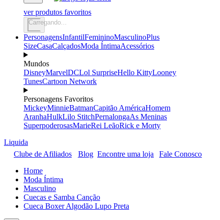
ver produtos favoritos
Carregando...
Personagens
Infantil
Feminino
Masculino
Plus
Size
Casa
Calçados
Moda Íntima
Acessórios
Mundos
Disney
Marvel
DC
Lol Surprise
Hello Kitty
Looney
Tunes
Cartoon Network
Personagens Favoritos
Mickey
Minnie
Batman
Capitão América
Homem
Aranha
Hulk
Lilo Stitch
Pernalonga
As Meninas
Superpoderosas
Marie
Rei Leão
Rick e Morty
Liquida
Clube de Afiliados
Blog
Encontre uma loja
Fale Conosco
Home
Moda Íntima
Masculino
Cuecas e Samba Canção
Cueca Boxer Algodão Lupo Preta