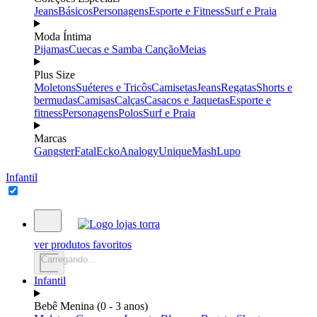
Jeans
Básicos
Personagens
Esporte e Fitness
Surf e Praia
Moda Íntima
Pijamas
Cuecas e Samba Canção
Meias
Plus Size
Moletons
Suéteres e Tricôs
Camisetas
Jeans
Regatas
Shorts e
bermudas
Camisas
Calças
Casacos e Jaquetas
Esporte e
fitness
Personagens
Polos
Surf e Praia
Marcas
Gangster
Fatal
Ecko
Analogy
Unique
Mash
Lupo
Infantil
ver produtos favoritos
Carregando...
Infantil
Bebê Menina (0 - 3 anos)