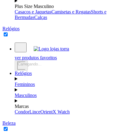
Plus Size Masculino
Casacos e Jaquetas
Camisetas e Regatas
Shorts e
Bermudas
Calças
Relógios
ver produtos favoritos
Carregando...
Relógios
Femininos
Masculinos
Marcas
Condor
Lince
Orient
X Watch
Beleza