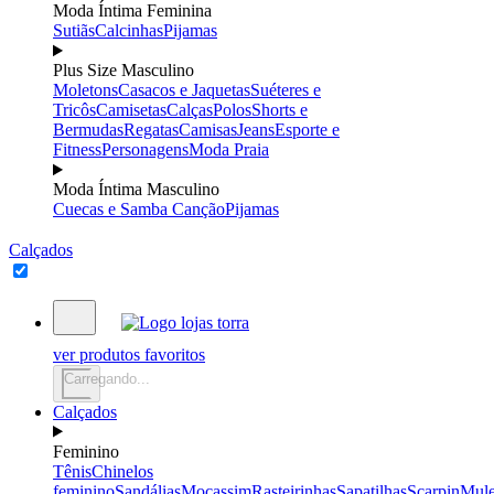
Moda Íntima Feminina
Sutiãs
Calcinhas
Pijamas
Plus Size Masculino
Moletons
Casacos e Jaquetas
Suéteres e
Tricôs
Camisetas
Calças
Polos
Shorts e
Bermudas
Regatas
Camisas
Jeans
Esporte e
Fitness
Personagens
Moda Praia
Moda Íntima Masculino
Cuecas e Samba Canção
Pijamas
Calçados
ver produtos favoritos
Carregando...
Calçados
Feminino
Tênis
Chinelos
feminino
Sandálias
Mocassim
Rasteirinhas
Sapatilhas
Scarpin
Mul