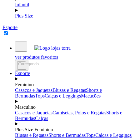
Infantil
Plus Size
Esporte
ver produtos favoritos
Carregando...
Esporte
Feminino
Casacos e Jaquetas
Blusas e Regatas
Shorts e
Bermudas
Tops
Calças e Leggings
Macacões
Masculino
Casacos e Jaquetas
Camisetas, Polos e Regatas
Shorts e
Bermudas
Calças
Plus Size Feminino
Blusas e Regatas
Shorts e Bermudas
Tops
Calças e Leggings