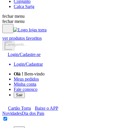
Conjunto
Calça Sarja
fechar menu
fechar menu
ver produtos favoritos
Carregando...
Login/Cadastre-se
Login/Cadastrar
Olá
!
Bem-vindo
Meus pedidos
Minha conta
Fale conosco
Sair
Cartão Torra
Baixe o APP
Novidades
Dia dos Pais