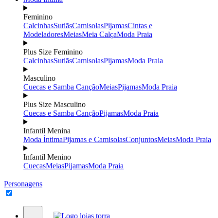
Feminino
Calcinhas
Sutiãs
Camisolas
Pijamas
Cintas e
Modeladores
Meias
Meia Calça
Moda Praia
Plus Size Feminino
Calcinhas
Sutiãs
Camisolas
Pijamas
Moda Praia
Masculino
Cuecas e Samba Canção
Meias
Pijamas
Moda Praia
Plus Size Masculino
Cuecas e Samba Canção
Pijamas
Moda Praia
Infantil Menina
Moda Íntima
Pijamas e Camisolas
Conjuntos
Meias
Moda Praia
Infantil Menino
Cuecas
Meias
Pijamas
Moda Praia
Personagens