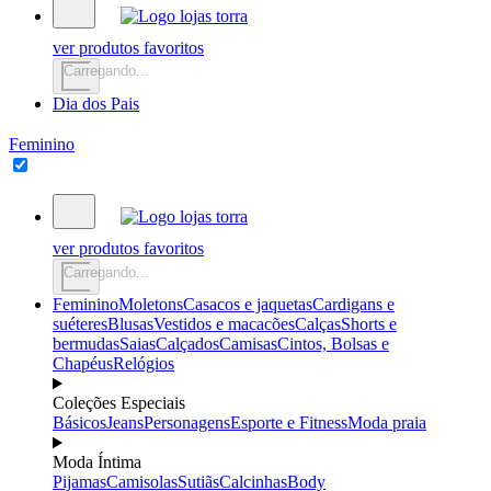
ver produtos favoritos
Carregando...
Dia dos Pais
Feminino
ver produtos favoritos
Carregando...
Feminino
Moletons
Casacos e jaquetas
Cardigans e
suéteres
Blusas
Vestidos e macacões
Calças
Shorts e
bermudas
Saias
Calçados
Camisas
Cintos, Bolsas e
Chapéus
Relógios
Coleções Especiais
Básicos
Jeans
Personagens
Esporte e Fitness
Moda praia
Moda Íntima
Pijamas
Camisolas
Sutiãs
Calcinhas
Body