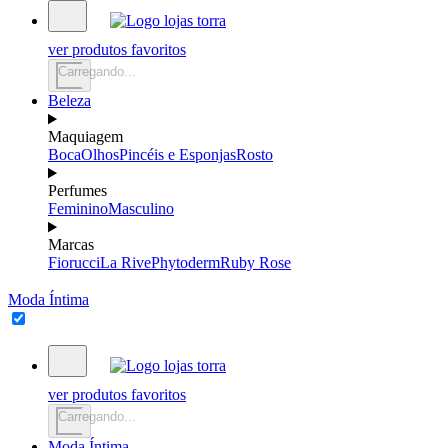
ver produtos favoritos
Carregando...
Beleza
Maquiagem
Boca
Olhos
Pincéis e Esponjas
Rosto
Perfumes
Feminino
Masculino
Marcas
Fiorucci
La Rive
Phytoderm
Ruby Rose
Moda Íntima
ver produtos favoritos
Carregando...
Moda Íntima