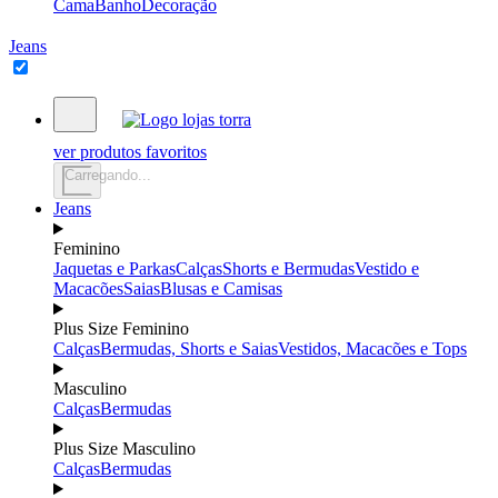
Cama
Banho
Decoração
Jeans
ver produtos favoritos
Carregando...
Jeans
Feminino
Jaquetas e Parkas
Calças
Shorts e Bermudas
Vestido e
Macacões
Saias
Blusas e Camisas
Plus Size Feminino
Calças
Bermudas, Shorts e Saias
Vestidos, Macacões e Tops
Masculino
Calças
Bermudas
Plus Size Masculino
Calças
Bermudas