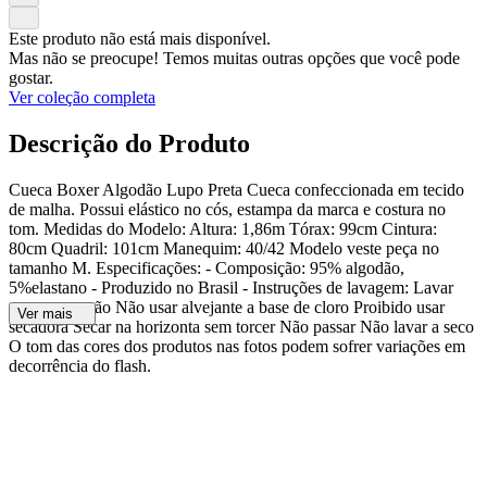
Este produto não está mais disponível.
Mas não se preocupe! Temos muitas outras opções que você pode
gostar.
Ver coleção completa
Descrição do Produto
Cueca Boxer Algodão Lupo Preta Cueca confeccionada em tecido
de malha. Possui elástico no cós, estampa da marca e costura no
tom. Medidas do Modelo: Altura: 1,86m Tórax: 99cm Cintura:
80cm Quadril: 101cm Manequim: 40/42 Modelo veste peça no
tamanho M. Especificações: - Composição: 95% algodão,
5%elastano - Produzido no Brasil - Instruções de lavagem: Lavar
somente a mão Não usar alvejante a base de cloro Proibido usar
Ver mais
secadora Secar na horizonta sem torcer Não passar Não lavar a seco
O tom das cores dos produtos nas fotos podem sofrer variações em
decorrência do flash.