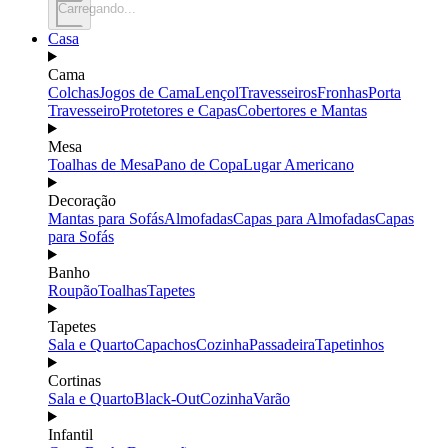
Carregando...
Casa
Cama
Colchas
Jogos de Cama
Lençol
Travesseiros
Fronhas
Porta
Travesseiro
Protetores e Capas
Cobertores e Mantas
Mesa
Toalhas de Mesa
Pano de Copa
Lugar Americano
Decoração
Mantas para Sofás
Almofadas
Capas para Almofadas
Capas
para Sofás
Banho
Roupão
Toalhas
Tapetes
Tapetes
Sala e Quarto
Capachos
Cozinha
Passadeira
Tapetinhos
Cortinas
Sala e Quarto
Black-Out
Cozinha
Varão
Infantil