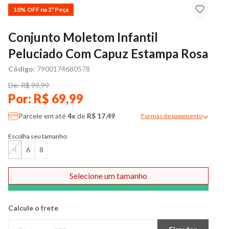
10% OFF na 2ª Peça
Conjunto Moletom Infantil
Peluciado Com Capuz Estampa Rosa
Código:
7900174680578
De: R$ 99,99
Por: R$ 69,99
Parcele em até
4x
de
R$ 17,49
Formas de pagamento
Modal de formas de pag
Escolha seu tamanho:
4
6
8
Selecione um tamanho
Comprar
Calcule o frete