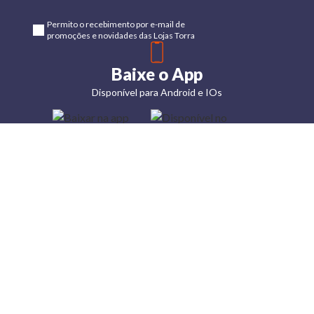
Permito o recebimento por e-mail de
promoções e novidades das Lojas Torra
Baixe o App
Disponível para Android e IOs
Lojas
Torra: a
moda do
preço
baixo
A Torra é