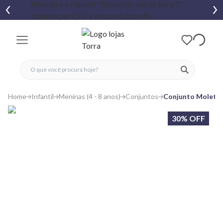
fechar menu
fechar menu
 favoritos
ver produtos
Home
Infantil
Meninas (4 - 8 anos)
Conjuntos
Conjunto Moletom
30% OFF