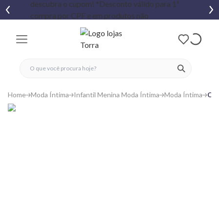
fechar menu
fechar menu
 favoritos
ver produtos
Home
Moda Íntima
Infantil Menina Moda Íntima
Moda Íntima
Con