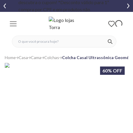
fechar menu
fechar menu
 favoritos
ver produtos
Home
Casa
Cama
Colchas
Colcha Casal Ultrassônica Geométr
60% OFF