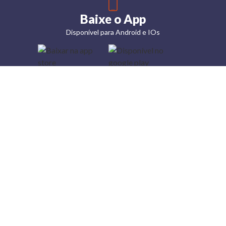
Baixe o App
Disponível para Android e IOs
Lojas
Torra: a
moda do
preço
baixo
A Torra é
uma rede
varejista
que conta