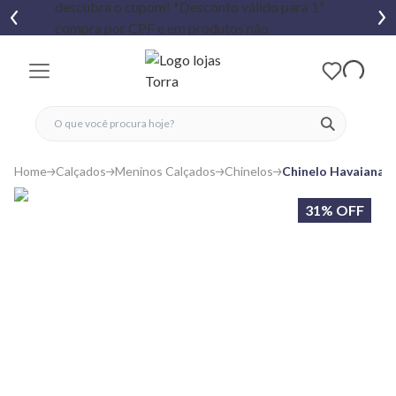
fechar menu
fechar menu
 favoritos
ver produtos
Home
Calçados
Meninos Calçados
Chinelos
Chinelo Havaianas I
31% OFF