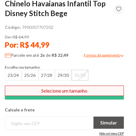
Chinelo Havaianas Infantil Top
Disney Stitch Bege
Código:
7900307707202
De: R$ 64,99
Por: R$ 44,99
Parcele em até
2x
de
R$ 22,49
Formas de pagamento
Modal de formas de pag
Escolha seu tamanho:
23/24
25/26
27/28
29/30
31/32
Selecione um tamanho
Comprar
Calcule o frete
Simular
Não sei meu CEP