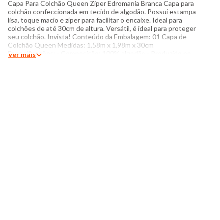
Capa Para Colchão Queen Zíper Edromania Branca Capa para
colchão confeccionada em tecido de algodão. Possui estampa
lisa, toque macio e zíper para facilitar o encaixe. Ideal para
colchões de até 30cm de altura. Versátil, é ideal para proteger
seu colchão. Invista! Conteúdo da Embalagem: 01 Capa de
Colchão Queen Medidas: 1,58m x 1,98m x 30cm
Especificações: - Composição: 100% algodão - Produzido no
Ver mais
Brasil - Instruções de lavagem: Lavar com temperatura máxima
de 60°C Não usar alvejante a base de cloro Proibido usar
secadora Passar com temperatura máxima de 110°C Não lavar
a seco O tom das cores dos produtos nas fotos podem sofrer
variações em decorrência do flash.