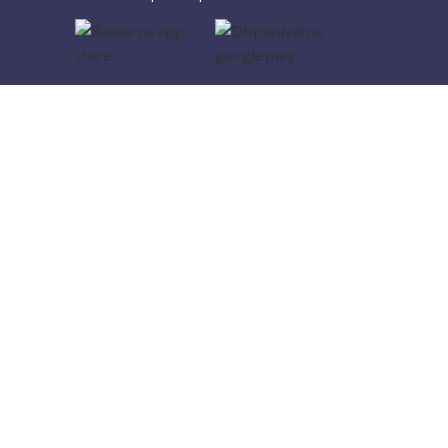
Lojas
Torra: a
moda do
preço
baixo
A Torra é
uma rede
varejista
que conta
com 90
lojas em 17
estados