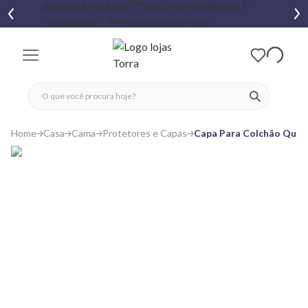
fechar menu
fechar menu
 favoritos
ver produtos
Home
Casa
Cama
Protetores e Capas
Capa Para Colchão Quee