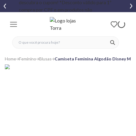
fechar menu
fechar menu
 favoritos
ver produtos
Home
Feminino
Blusas
Camiseta Feminina Algodão Disney Mic