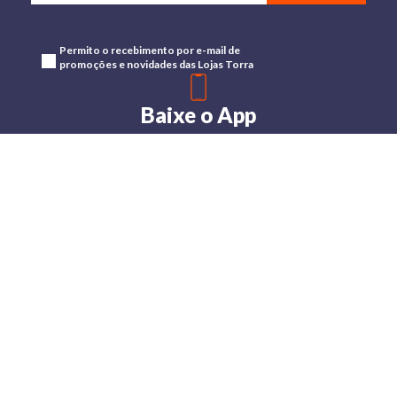
Permito o recebimento por e-mail de
promoções e novidades das Lojas Torra
Baixe o App
Disponível para Android e IOs
Lojas Torra: a moda
do preço baixo
A Torra é uma rede
varejista que conta com 90
lojas em 17 estados
brasileiros, além da loja