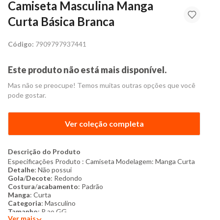
Camiseta Masculina Manga
Curta Básica Branca
Código:
7909797937441
Este produto não está mais disponível.
Mas não se preocupe! Temos muitas outras opções que você
pode gostar.
Ver coleção completa
Descrição do Produto
Especificações Produto : Camiseta Modelagem: Manga Curta
Detalhe
: Não possui
Gola
/
Decote
: Redondo
Costura
/
acabamento
: Padrão
Manga
: Curta
Categoria
: Masculino
Tamanho
: P ao GG
Ver mais
Tecido
: Algodão