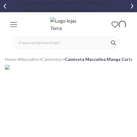
fechar menu
fechar menu
 favoritos
ver produtos
Home
Masculino
Camisetas
Camiseta Masculina Manga Curta B