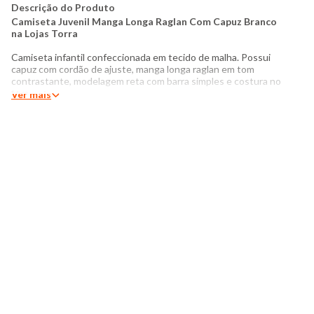
Descrição do Produto
Camiseta Juvenil Manga Longa Raglan Com Capuz Branco
na Lojas Torra
Camiseta infantil confeccionada em tecido de malha. Possui
capuz com cordão de ajuste, manga longa raglan em tom
contrastante, modelagem reta com barra simples e costura no
tom.
Ver mais
Produto:
Camiseta Com Capuz
Modelagem:
Manga Longa
Categoria:
Juvenil menino
Idade:
10
ao 16
Tecido:
Malha
Composição:
100% algodão
Produzido no Brasil
Cor:
Branco com Preto
Modelo veste Tamanho 16
Medidas da Modelo
Altura: 1,55
Tórax: 82
Cintura: 73
Quadril: 90
Manequim: 14/16