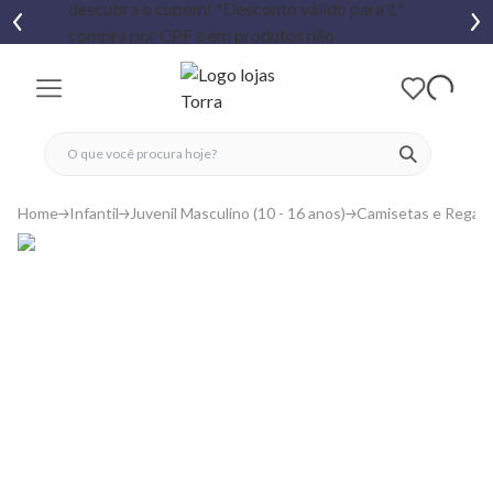
fechar menu
fechar menu
 favoritos
ver produtos
Home
Infantil
Juvenil Masculino (10 - 16 anos)
Camisetas e Regat