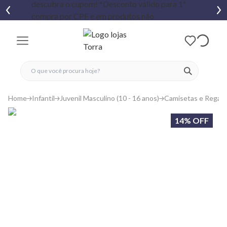
fechar menu
fechar menu
 favoritos
ver produtos
Home
Infantil
Juvenil Masculino (10 - 16 anos)
Camisetas e Regat
14% OFF