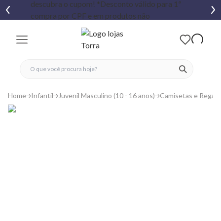
fechar menu
fechar menu
 favoritos
ver produtos
Home
Infantil
Juvenil Masculino (10 - 16 anos)
Camisetas e Regat