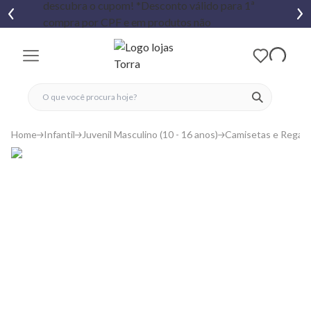
fechar menu
fechar menu
 favoritos
ver produtos
Home
Infantil
Juvenil Masculino (10 - 16 anos)
Camisetas e Regat