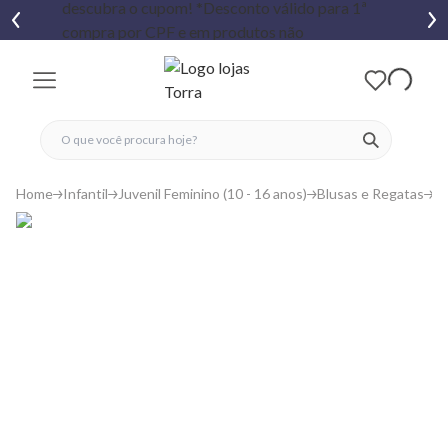
fechar menu
fechar menu
 favoritos
ver produtos
Home
Infantil
Juvenil Feminino (10 - 16 anos)
Blusas e Regatas
C