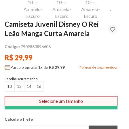
Camiseta Juvenil Disney O Rei
Leão Manga Curta Amarela
Código:
7909860896606
R$ 29,99
Parcele em até
1x
de
R$ 29,99
Formas de pagamento
Modal de formas de pag
Escolha seu tamanho:
10
12
14
16
Selecione um tamanho
Comprar
Calcule o frete