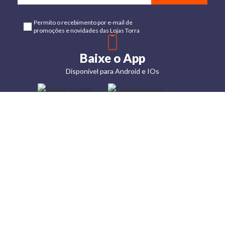
Permito o recebimento por e-mail de
promoções e novidades das Lojas Torra
Baixe o App
Disponível para Android e IOs
Lojas
Torra: a
moda do
preço
baixo