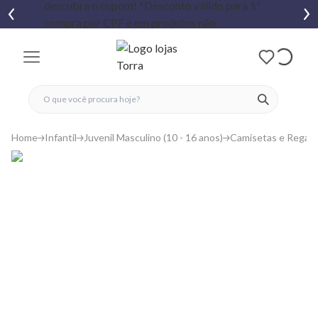
fechar menu
fechar menu
 favoritos
ver produtos
Home
Infantil
Juvenil Masculino (10 - 16 anos)
Camisetas e Regat