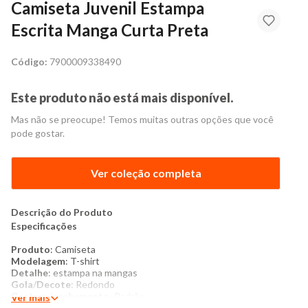
Camiseta Juvenil Estampa
Escrita Manga Curta Preta
Código:
7900009338490
Este produto não está mais disponível.
Mas não se preocupe! Temos muitas outras opções que você
pode gostar.
Ver coleção completa
Descrição do Produto
Especificações
Produto
: Camiseta
Modelagem
: T-shirt
Detalhe
: estampa na mangas
Gola
/
Decote
: Redondo
Costura
/
acabamento
: Padrão
Ver mais
Manga
: Curta