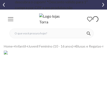
fechar menu
fechar menu
 favoritos
ver produtos
Home
Infantil
Juvenil Feminino (10 - 16 anos)
Blusas e Regatas
C