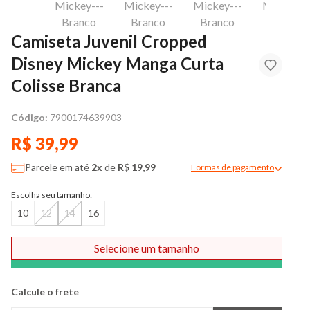
Camiseta Juvenil Cropped
Disney Mickey Manga Curta
Colisse Branca
Código:
7900174639903
R$ 39,99
Parcele em até
2x
de
R$ 19,99
Formas de pagamento
Modal de formas de pag
Escolha seu tamanho:
10
12
14
16
Selecione um tamanho
Comprar
Calcule o frete