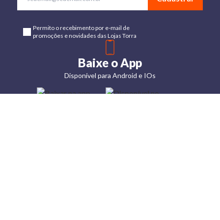
Permito o recebimento por e-mail de
promoções e novidades das Lojas Torra
Baixe o App
Disponível para Android e IOs
Lojas
Torra: a
moda do
preço
baixo