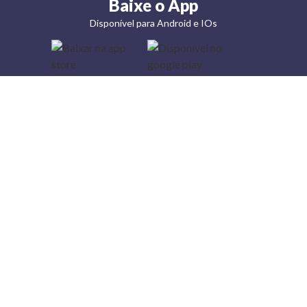
Baixe o App
Disponível para Android e IOs
Lojas
Torra: a
moda do
preço
baixo
A Torra é
uma rede
varejista
que conta
com 90