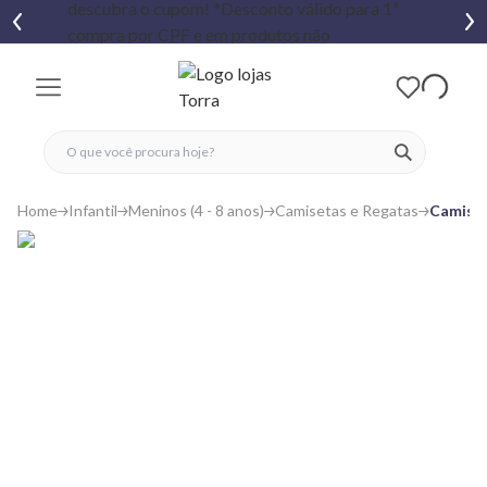
fechar menu
fechar menu
 favoritos
ver produtos
Home
Infantil
Meninos (4 - 8 anos)
Camisetas e Regatas
Camiset