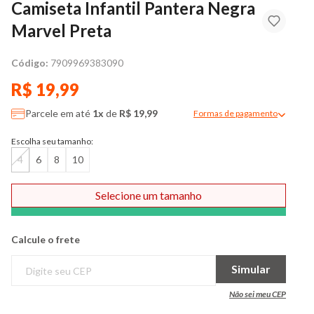
Camiseta Infantil Pantera Negra
Marvel Preta
Código:
7909969383090
R$ 19,99
Parcele em até
1x
de
R$ 19,99
Formas de pagamento
Modal de formas de pag
Escolha seu tamanho:
4
6
8
10
Selecione um tamanho
Comprar
Calcule o frete
Simular
Não sei meu CEP