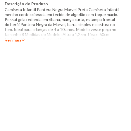
Descrição do Produto
Camiseta Infantil Pantera Negra Marvel Preta Camiseta infantil
menino confeccionada em tecido de algodão com toque macio.
Possui gola redonda em ribana, manga curta, estampa frontal
do herói Pantera Negra da Marvel, barra simples e costura no
tom. Ideal para crianças de 4 a 10 anos. Modelo veste peça no
tamanho 8 Medidas do Modelo: Altura 1,25m Tórax: 60cm
Cintura: 61cm Quadril: 67cm Manequim 8 Especificações: -
Ver mais
Composição: 100% Algodão - Produzido no Brasil - Instruções
de lavagem: Lavar com temperatura máxima de 40°C Não usar
alvejante a base de cloro Proibido usar secadora Secar
pendurada sem torcer Passar com temperatura máxima de
110°C Não lavar a seco O tom das cores dos produtos nas
fotos podem sofrer variações em decorrência do flash.