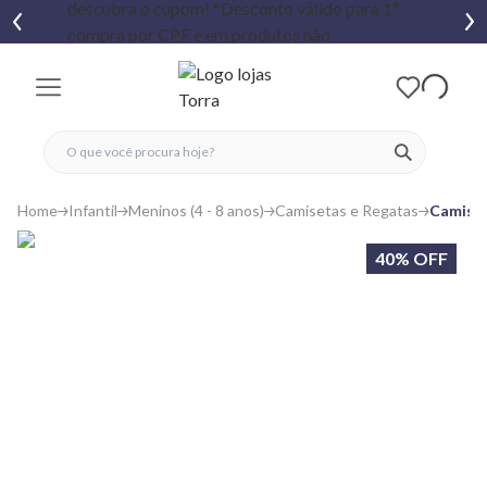
fechar menu
fechar menu
 favoritos
ver produtos
Home
Infantil
Meninos (4 - 8 anos)
Camisetas e Regatas
Camiset
40% OFF