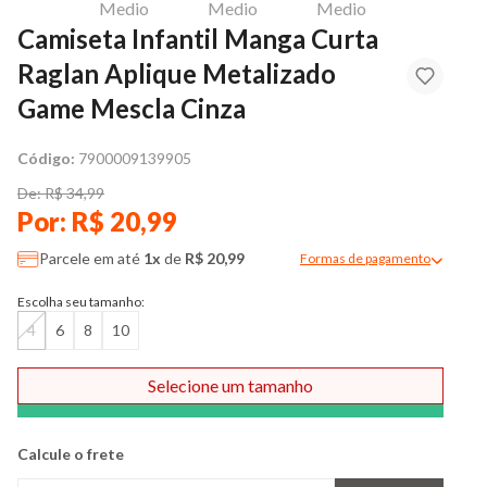
Camiseta Infantil Manga Curta
Raglan Aplique Metalizado
Game Mescla Cinza
Código:
7900009139905
De: R$ 34,99
Por: R$ 20,99
Parcele em até
1x
de
R$ 20,99
Formas de pagamento
Modal de formas de pag
Escolha seu tamanho:
4
6
8
10
Selecione um tamanho
Comprar
Calcule o frete