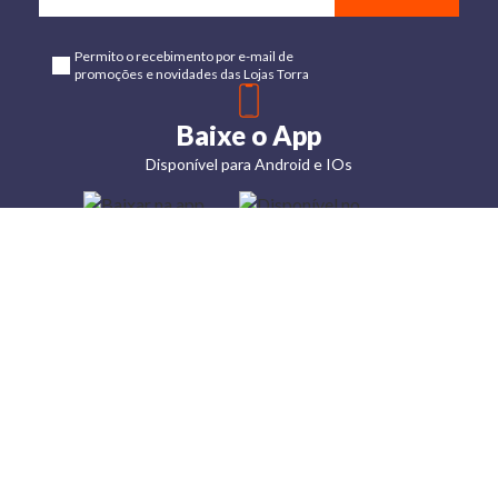
Permito o recebimento por e-mail de
promoções e novidades das Lojas Torra
Baixe o App
Disponível para Android e IOs
Lojas
Torra: a
moda do
preço
baixo