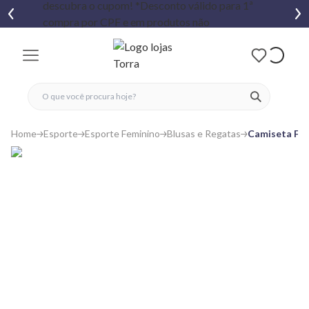
fechar menu
fechar menu
 favoritos
ver produtos
Home
Esporte
Esporte Feminino
Blusas e Regatas
Camiseta Fit