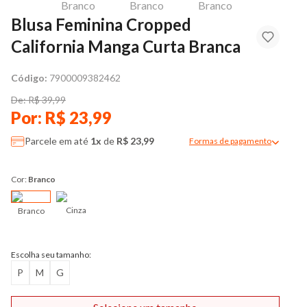
Blusa Feminina Cropped
California Manga Curta Branca
Código:
7900009382462
De: R$ 39,99
Por: R$ 23,99
Parcele em até
1x
de
R$ 23,99
Formas de pagamento
Modal de formas de pag
Cor:
Branco
Cinza
Branco
Escolha seu tamanho:
P
M
G