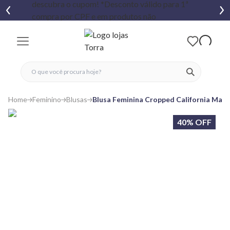
fechar menu
fechar menu
 favoritos
ver produtos
Home
Feminino
Blusas
Blusa Feminina Cropped California Man
40% OFF