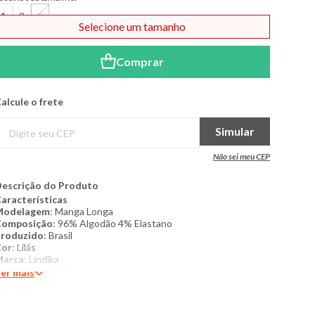
1
2
3
Selecione um tamanho
Comprar
alcule o frete
Simular
Não sei meu CEP
escrição do Produto
aracterísticas
Modelagem
:​ Manga Longa
Composição
:​ 96% Algodão 4% Elastano
roduzido
:​ Brasil
Cor
:​ Lilás
Marca
:​ Lindika
roduto original
er mais
ais detalhes :
A camiseta de manga longa para bebê da
arca Lindika une delicadeza e conforto para o dia a dia das