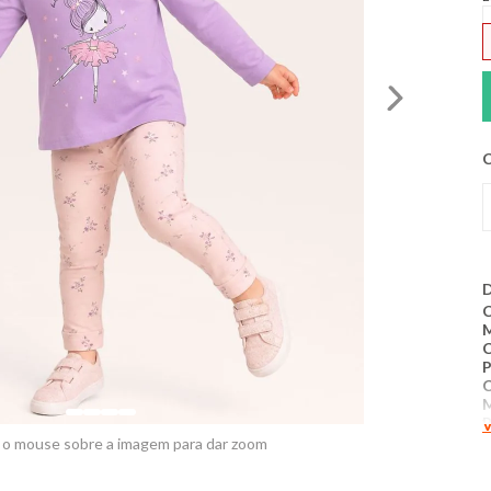
C
D
C
P
P
V
 o mouse sobre a imagem para dar zoom
M
m