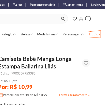
ados
Blog
Encontre uma loja
Cartão Torra
Fale Co
ver produtos favori
Relógios
Beleza
Moda Íntima
Personagens
Liquida
Camiseta Bebê Manga Longa
Estampa Bailarina Lilás
ódigo:
7900307953395
e: R$ 15,99
Por: R$ 10,99
Parcele em até
1x
de
R$ 10,99
Formas de pagamento
Modal de formas de pagame
scolha seu tamanho: