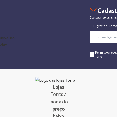
Cadast
Cadastre-se e re
Digite seu ema
Permito o rece
Torra
Lojas
Torra: a
moda do
preço
baixo