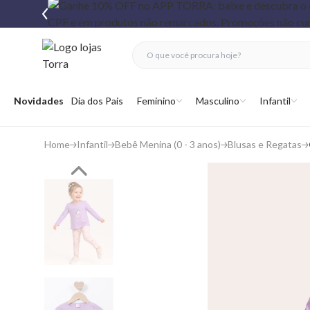
fechar menu
fechar menu
 favoritos
Abrir menu
Novidades
Dia dos Pais
Feminino
Masculino
Infantil
Home
Infantil
Bebê Menina (0 - 3 anos)
Blusas e Regatas