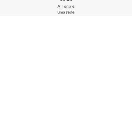
A Torra é
uma rede
varejista
que conta
com 90
lojas em 17
estados
brasileiros,
além da loja
online - site
e aplicativo.
Fundada há
33 anos no
coração do
Brás, a
empresa foi
criada com
o sonho de
transformar
o varejo
popular,
tornando-