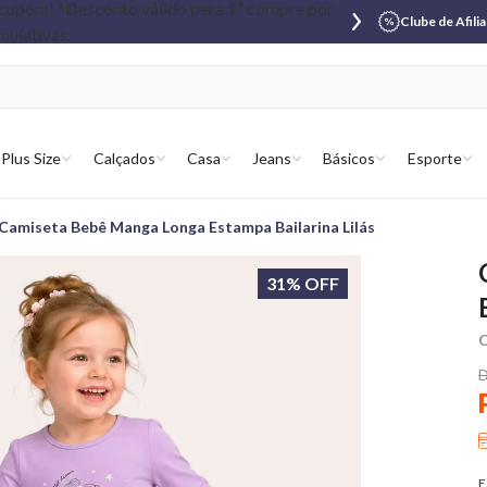
Clube de Afili
Plus Size
Calçados
Casa
Jeans
Básicos
Esporte
Camiseta Bebê Manga Longa Estampa Bailarina Lilás
31% OFF
C
D
E