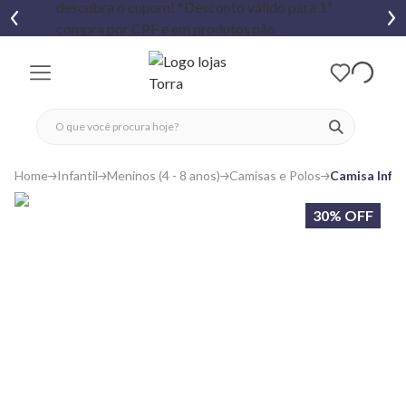
fechar menu
fechar menu
 favoritos
ver produtos
Home
Infantil
Meninos (4 - 8 anos)
Camisas e Polos
Camisa Infa
30% OFF