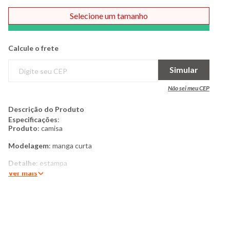
Selecione um tamanho
Comprar
Calcule o frete
Simular
Não sei meu CEP
Descrição do Produto
Especificações
:
Produto
: camisa
Modelagem
: manga curta
Detalhe
: estampa
Ver mais
Gola
/
Decote
: dobrável
Costura
: padrão
Categoria
: infantil menino