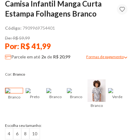
Camisa Infantil Manga Curta
Estampa Folhagens Branco
Código:
7909969754401
De: R$ 59,99
Por: R$ 41,99
Parcele em até
2x
de
R$ 20,99
Formas de pagamento
Modal de formas de pag
Cor:
Branco
Preto
Branco
Branco
Verde
Branco
Branco
Ver
Escolha seu tamanho:
4
6
8
10