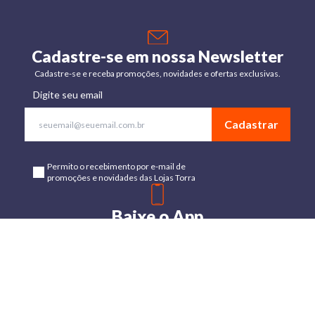
Cadastre-se em nossa Newsletter
Cadastre-se e receba promoções, novidades e ofertas exclusivas.
Digite seu email
Cadastrar
Permito o recebimento por e-mail de
promoções e novidades das Lojas Torra
Baixe o App
Disponível para Android e IOs