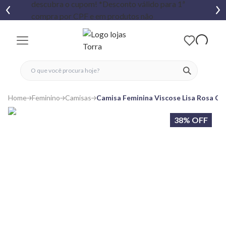
fechar menu
fechar menu
 favoritos
ver produtos
Home
Feminino
Camisas
Camisa Feminina Viscose Lisa Rosa Cl
38% OFF