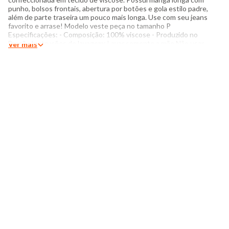
punho, bolsos frontais, abertura por botões e gola estilo padre,
além de parte traseira um pouco mais longa. Use com seu jeans
favorito e arrase! Modelo veste peça no tamanho P
Especificações: - Composição: 100% viscose - Produzido no
Brasil - Instruções de lavagem: Lavar somente a mão Não usar
Ver mais
alvejante a base de cloro Proibido usar secadora Não passar
Não lavar a seco Medidas da Modelo Altura: 1,74 Busto: 83cm
Cintura: 63cm Quadril: 87cm Manequim: 38 O tom das cores
dos produtos nas fotos podem sofrer variações em
decorrência do flash.