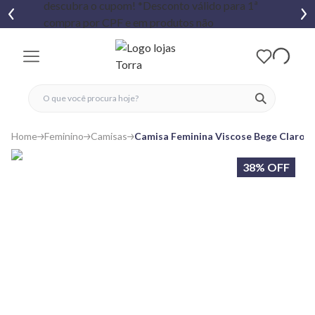
fechar menu
fechar menu
 favoritos
ver produtos
Home
Feminino
Camisas
Camisa Feminina Viscose Bege Claro
38% OFF