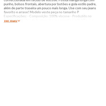
punho, bolsos frontais, abertura por botões e gola estilo padre,
além de parte traseira um pouco mais longa. Use com seu jeans
favorito e arrase! Modelo veste peça no tamanho P
Especificações: - Composição: 100% viscose - Produzido no
Brasil - Instruções de lavagem: Lavar somente a mão Não usar
Ver mais
alvejante a base de cloro Proibido usar secadora Não passar
Não lavar a seco O tom das cores dos produtos nas fotos
podem sofrer variações em decorrência do flash.