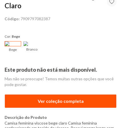
Claro
Código:
7909797082387
Cor:
Bege
Branco
Bege
Este produto não está mais disponível.
Mas não se preocupe! Temos muitas outras opções que você
pode gostar.
Ver coleção completa
Descrição do Produto
Camisa feminina viscose bege claro Camisa feminina
confeccionada em tecido de viscose. Possui manga longa com