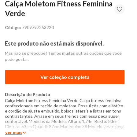
Calça Moletom Fitness Feminina
Verde
Código:
7909797253220
Este produto não está mais disponível.
Mas não se preocupe! Temos muitas outras opções que você
pode gostar.
Ver coleção completa
Descrição do Produto
Calça Moletom Fitness Feminina Verde Calça fitness feminina
confeccionada em tecido de moletom. Possui cós com elástico
e cordão de ajuste embutido, bolsos laterais e listras em tons
contrastantes. Arrase em seus treinos com essa peça super
confortável. Medidas da Modelo: Altura: 1,74m Busto: 83cm
Cintura: 63cm Quadril: 87cm Manequim: 38 Modelo veste peça
no tamanho P Especificações: - Composição: 100% poliéster -
Ver mais
Produzido no Brasil - Instruções de lavagem: Lavar com