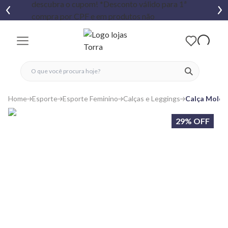
fechar menu
fechar menu
 favoritos
ver produtos
Home
Esporte
Esporte Feminino
Calças e Leggings
Calça Molet
29% OFF